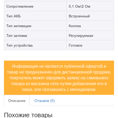
Сопротивление
0,1 Ом\2 Ом
Тип АКБ
Встроенный
Тип активации
Кнопка
Тип затяжки
Регулируемая
Тип устройства
Готовое
Информация не является публичной офертой и
товар не предназначен для дистанционной продажи,
покупатель может оформить заявку на самовывоз
товара из магазина сети путем добавления его в
заказ, или связавшись с менеджером.
Описание
Отзывов (0)
Похожие товары