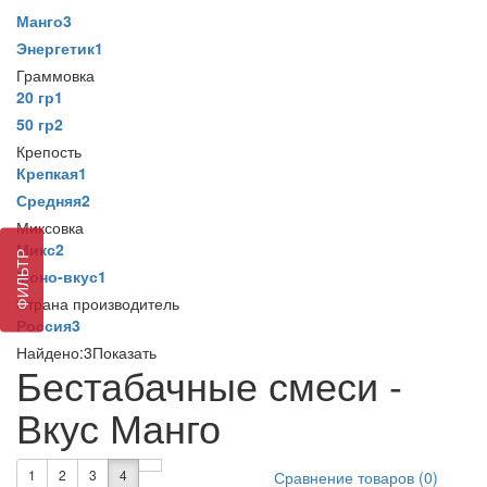
Манго
3
Энергетик
1
Граммовка
20 гр
1
50 гр
2
Крепость
Крепкая
1
Средняя
2
Миксовка
Микс
2
ФИЛЬТР
Моно-вкус
1
Страна производитель
Россия
3
Найдено:
3
Показать
Бестабачные смеси -
Вкус Манго
1
2
3
4
Сравнение товаров (0)