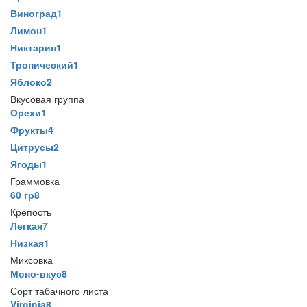
Виноград
1
Лимон
1
Никтарин
1
Тропический
1
Яблоко
2
Вкусовая группа
Орехи
1
Фрукты
4
Цитрусы
2
Ягоды
1
Граммовка
60 гр
8
Крепость
Легкая
7
Низкая
1
Миксовка
Моно-вкус
8
Сорт табачного листа
Virginia
8