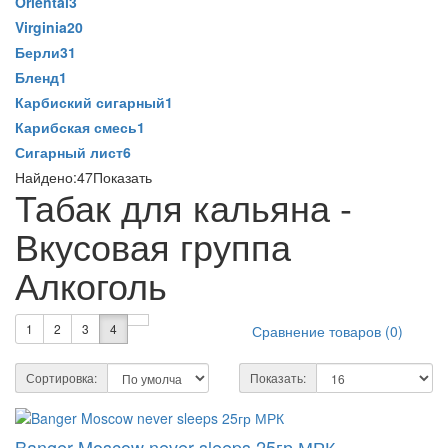
Oriental
3
Virginia
20
Берли
31
Бленд
1
Карбиский сигарный
1
Карибская смесь
1
Сигарный лист
6
Найдено:
47
Показать
Табак для кальяна -
Вкусовая группа
Алкоголь
1
2
3
4
Сравнение товаров (0)
Сортировка:
Показать:
Banger Moscow never sleeps 25гр МРК