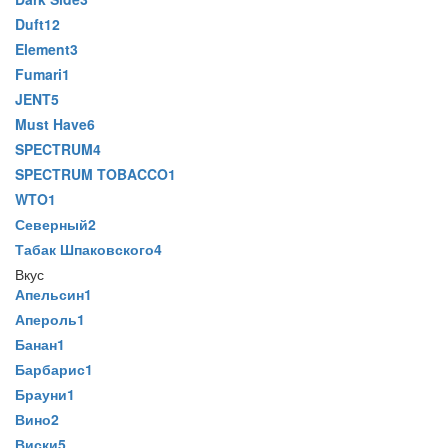
Duft
12
Element
3
Fumari
1
JENT
5
Must Have
6
SPECTRUM
4
SPECTRUM TOBACCO
1
WTO
1
Северный
2
Табак Шпаковского
4
Вкус
Апельсин
1
Апероль
1
Банан
1
Барбарис
1
Брауни
1
Вино
2
Виски
5