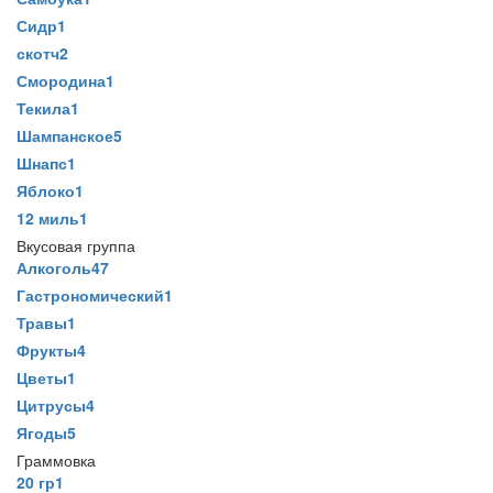
Сидр
1
скотч
2
Смородина
1
Текила
1
Шампанское
5
Шнапс
1
Яблоко
1
12 миль
1
Вкусовая группа
Алкоголь
47
Гастрономический
1
Травы
1
Фрукты
4
Цветы
1
Цитрусы
4
Ягоды
5
Граммовка
20 гр
1