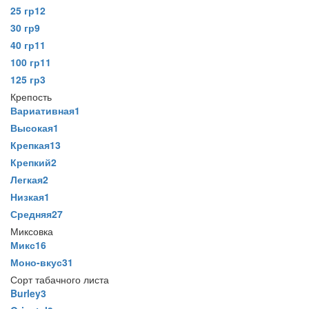
25 гр
12
30 гр
9
40 гр
11
100 гр
11
125 гр
3
Крепость
Вариативная
1
Высокая
1
Крепкая
13
Крепкий
2
Легкая
2
Низкая
1
Средняя
27
Миксовка
Микс
16
Моно-вкус
31
Сорт табачного листа
Burley
3