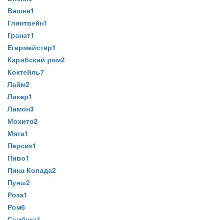
Вишня
1
Глинтвейн
1
Гранат
1
Егермейстер
1
Карибский ром
2
Коктейль
7
Лайм
2
Ликер
1
Лимон
3
Мохито
2
Мята
1
Персик
1
Пиво
1
Пина Колада
2
Пунш
2
Роза
1
Ром
6
Самбука
1