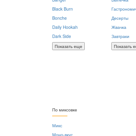
Black Burn
Гастрономи
Bonche
Десерты
Daily Hookah
Жвачка
Dark Side
Завтраки
Показать еще
Показать 
По миксовке
Микс
Моно-вкус