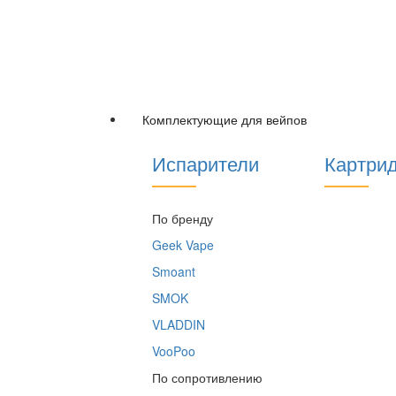
Комплектующие для вейпов
Испарители
Картри
По бренду
Geek Vape
Smoant
SMOK
VLADDIN
VooPoo
По сопротивлению