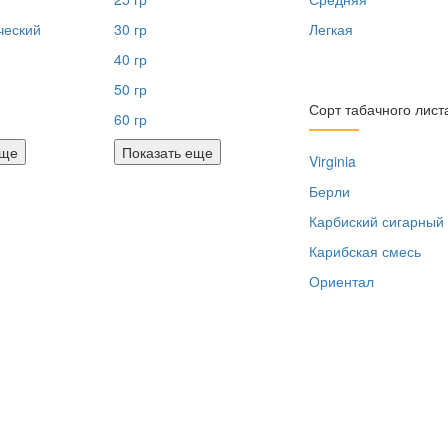
ческий
30 гр
Легкая
40 гр
50 гр
Сорт табачного лист
60 гр
еще
Показать еще
Virginia
Берли
Карбиский сигарный
Карибская смесь
Ориентал