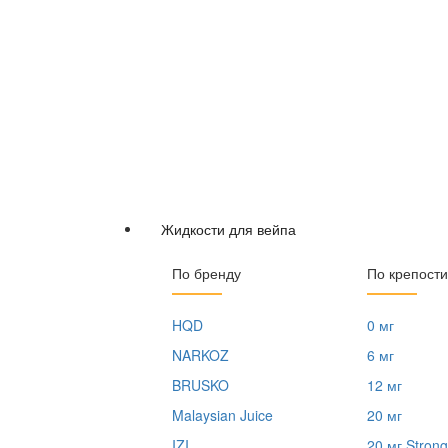
Жидкости для вейпа
По бренду
По крепости
HQD
0 мг
NARKOZ
6 мг
BRUSKO
12 мг
Malaysian Juice
20 мг
IZI
20 мг Strong