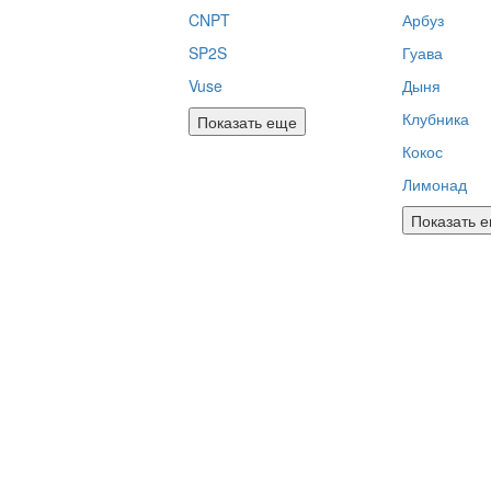
CNPT
Арбуз
SP2S
Гуава
Vuse
Дыня
Клубника
Показать еще
Кокос
Лимонад
Показать 