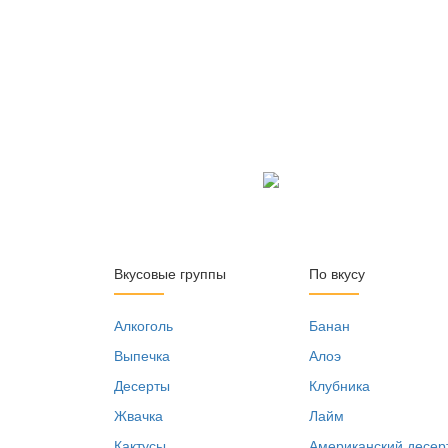
Вкусовые группы
По вкусу
Алкоголь
Банан
Выпечка
Алоэ
Десерты
Клубника
Жвачка
Лайм
Кактусы
Американский десер