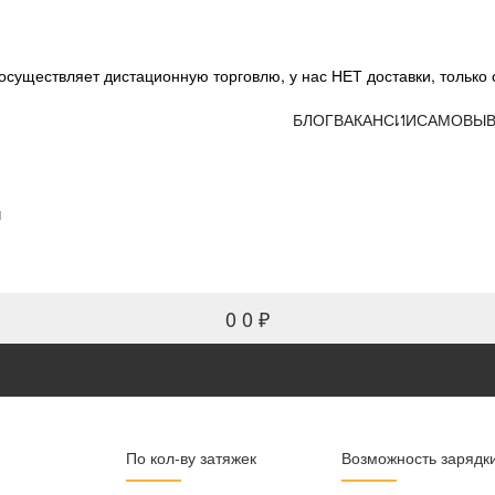
существляет дистационную торговлю, у нас НЕТ доставки, только 
БЛОГ
ВАКАНСИИ
САМОВЫВ
и
0
0 ₽
По кол-ву затяжек
Возможность зарядк