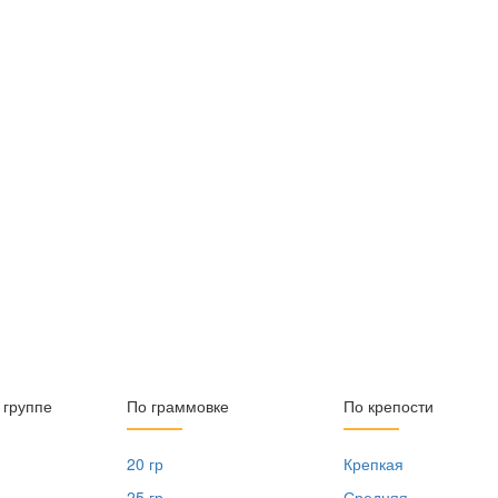
 группе
По граммовке
По крепости
20 гр
Крепкая
25 гр
Средняя