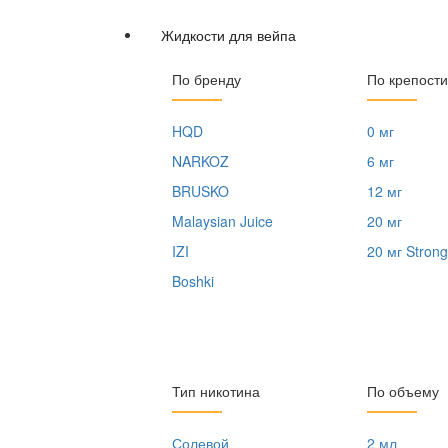
Жидкости для вейпа
По бренду
По крепости
HQD
0 мг
NARKOZ
6 мг
BRUSKO
12 мг
Malaysian Juice
20 мг
IZI
20 мг Strong
Boshki
Тип никотина
По объему
Солевой
2 мл