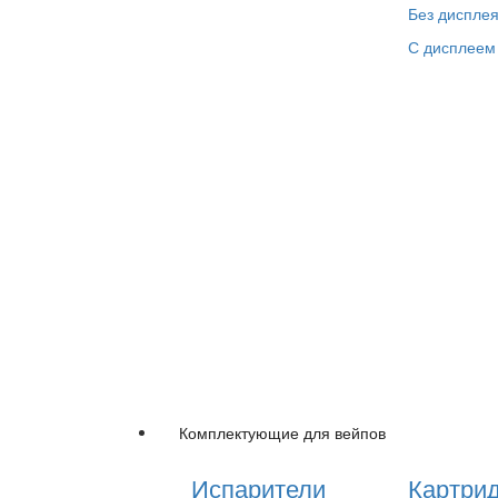
Без диспле
С дисплеем
Комплектующие для вейпов
Испарители
Картри