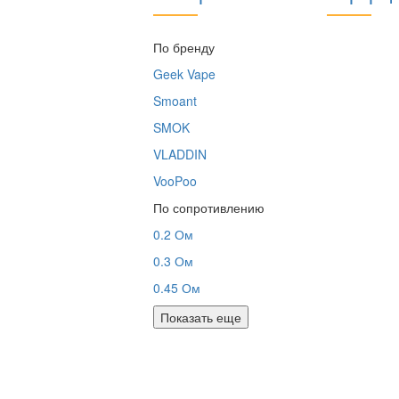
По бренду
Geek Vape
Smoant
SMOK
VLADDIN
VooPoo
По сопротивлению
0.2 Ом
0.3 Ом
0.45 Ом
Показать еще