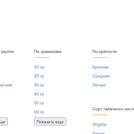
 группе
По граммовке
По крепости
20 гр
Крепкая
25 гр
Средняя
ческий
30 гр
Легкая
40 гр
50 гр
Сорт табачного лист
60 гр
еще
Показать еще
Virginia
Берли