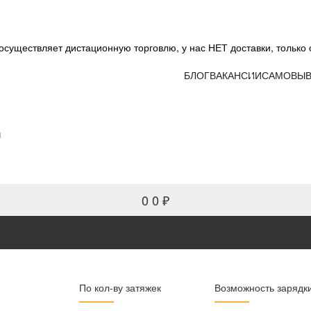
существляет дистационную торговлю, у нас НЕТ доставки, только 
БЛОГ
ВАКАНСИИ
САМОВЫВ
и
0
0 ₽
По кол-ву затяжек
Возможность зарядк