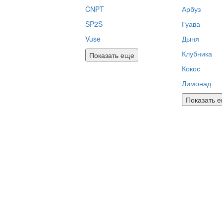
CNPT
Арбуз
SP2S
Гуава
Vuse
Дыня
Клубника
Показать еще
Кокос
Лимонад
Показать 