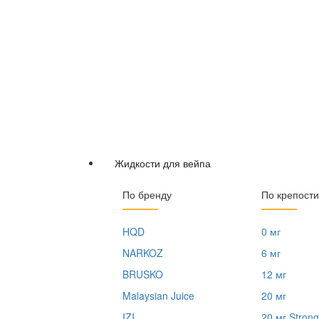
Жидкости для вейпа
По бренду
По крепости
HQD
0 мг
NARKOZ
6 мг
BRUSKO
12 мг
Malaysian Juice
20 мг
IZI
20 мг Strong