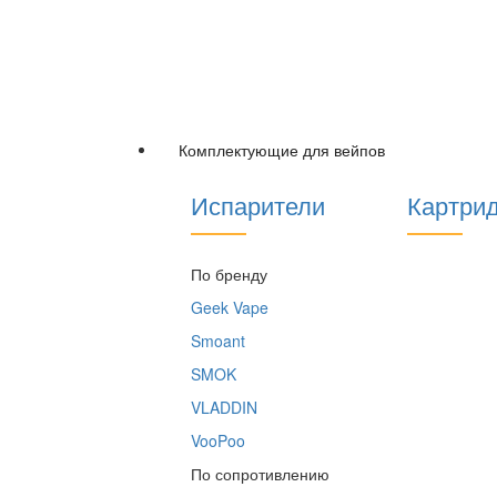
Комплектующие для вейпов
Испарители
Картри
По бренду
Geek Vape
Smoant
SMOK
VLADDIN
VooPoo
По сопротивлению