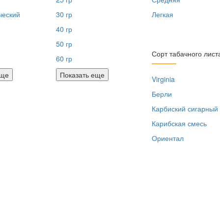
ческий
30 гр
Легкая
40 гр
50 гр
Сорт табачного лист
60 гр
еще
Показать еще
Virginia
Берли
Карбиский сигарный
Карибская смесь
Ориентал