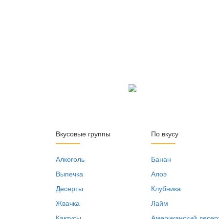
Вкусовые группы
По вкусу
Алкоголь
Банан
Выпечка
Алоэ
Десерты
Клубника
Жвачка
Лайм
Кактусы
Американский десер