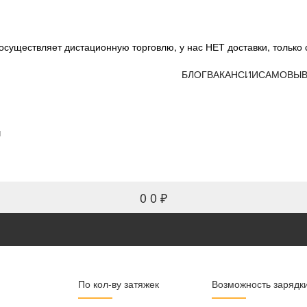
существляет дистационную торговлю, у нас НЕТ доставки, только 
БЛОГ
ВАКАНСИИ
САМОВЫВ
и
0
0 ₽
По кол-ву затяжек
Возможность зарядк