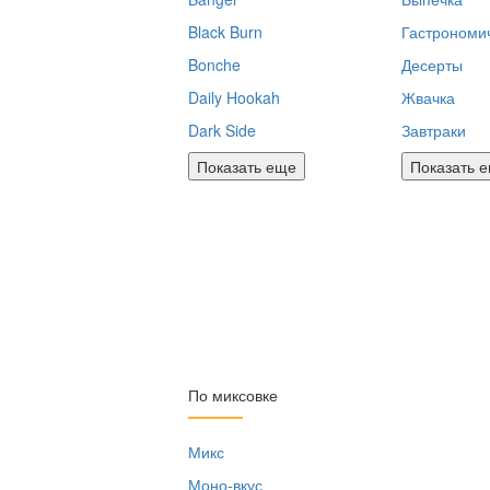
Black Burn
Гастрономи
Bonche
Десерты
Daily Hookah
Жвачка
Dark Side
Завтраки
Показать еще
Показать 
По миксовке
Микс
Моно-вкус