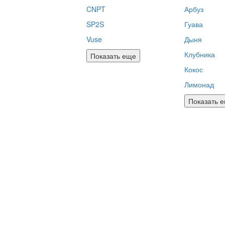
CNPT
Арбуз
SP2S
Гуава
Vuse
Дыня
Клубника
Показать еще
Кокос
Лимонад
Показать 