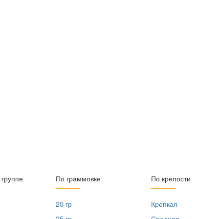
 группе
По граммовке
По крепости
20 гр
Крепкая
25 гр
Средняя