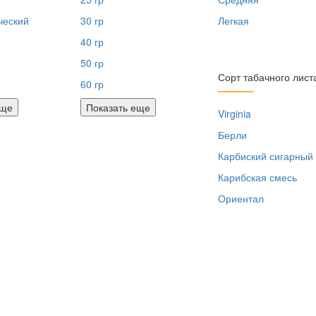
ческий
30 гр
Легкая
40 гр
50 гр
Сорт табачного лист
60 гр
еще
Показать еще
Virginia
Берли
Карбиский сигарный
Карибская смесь
Ориентал