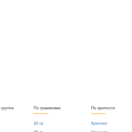
 группе
По граммовке
По крепости
20 гр
Крепкая
25 гр
Средняя