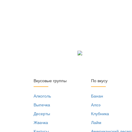
Вкусовые группы
По вкусу
Алкоголь
Банан
Выпечка
Алоэ
Десерты
Клубника
Жвачка
Лайм
Кактусы
Американский десер