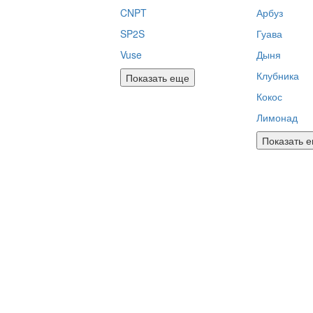
CNPT
Арбуз
SP2S
Гуава
Vuse
Дыня
Клубника
Показать еще
Кокос
Лимонад
Показать 