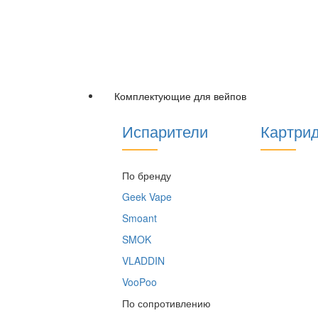
Комплектующие для вейпов
Испарители
Картри
По бренду
Geek Vape
Smoant
SMOK
VLADDIN
VooPoo
По сопротивлению