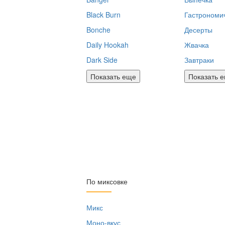
Black Burn
Гастрономи
Bonche
Десерты
Daily Hookah
Жвачка
Dark Side
Завтраки
Показать еще
Показать 
По миксовке
Микс
Моно-вкус