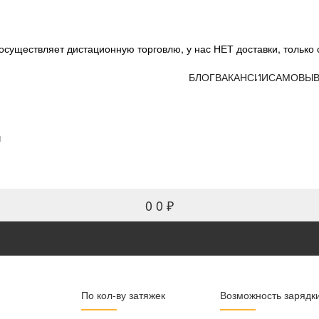
существляет дистационную торговлю, у нас НЕТ доставки, только 
БЛОГ
ВАКАНСИИ
САМОВЫВ
и
0
0 ₽
По кол-ву затяжек
Возможность зарядк