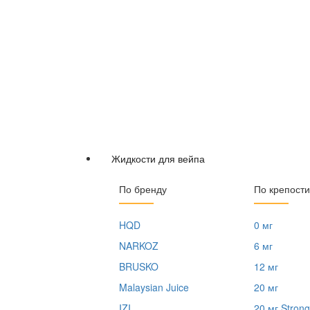
Жидкости для вейпа
По бренду
По крепости
HQD
0 мг
NARKOZ
6 мг
BRUSKO
12 мг
Malaysian Juice
20 мг
IZI
20 мг Strong