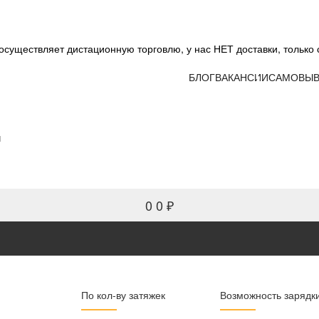
существляет дистационную торговлю, у нас НЕТ доставки, только 
БЛОГ
ВАКАНСИИ
САМОВЫВ
и
0
0 ₽
По кол-ву затяжек
Возможность зарядк