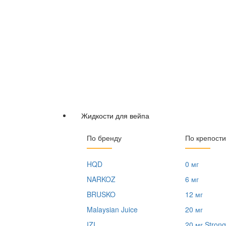
Жидкости для вейпа
По бренду
По крепости
HQD
0 мг
NARKOZ
6 мг
BRUSKO
12 мг
Malaysian Juice
20 мг
IZI
20 мг Strong