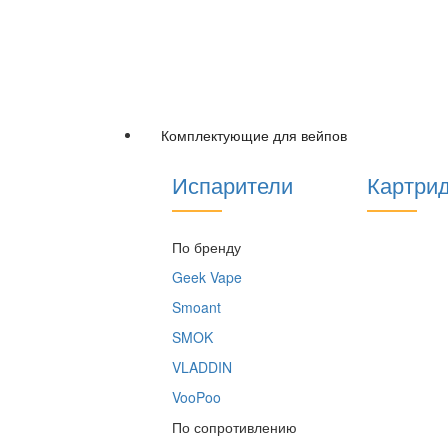
Комплектующие для вейпов
Испарители
Картри
По бренду
Geek Vape
Smoant
SMOK
VLADDIN
VooPoo
По сопротивлению