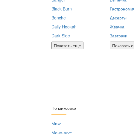
Black Burn
Гастрономи
Bonche
Десерты
Daily Hookah
Жвачка
Dark Side
Завтраки
Показать еще
Показать 
По миксовке
Микс
Моно-вкус