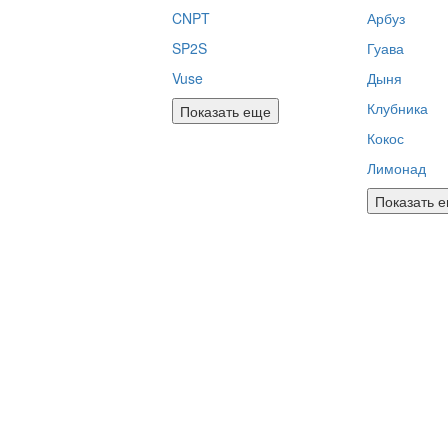
CNPT
Арбуз
SP2S
Гуава
Vuse
Дыня
Клубника
Показать еще
Кокос
Лимонад
Показать 