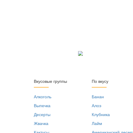
Вкусовые группы
По вкусу
Алкоголь
Банан
Выпечка
Алоэ
Десерты
Клубника
Жвачка
Лайм
Кактусы
Американский десер