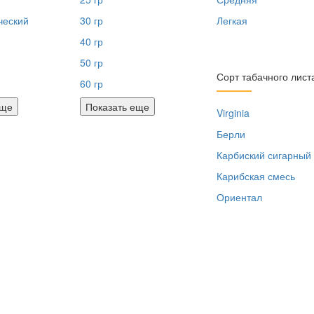
ческий
30 гр
Легкая
40 гр
50 гр
Сорт табачного лист
60 гр
еще
Показать еще
Virginia
Берли
Карбиский сигарный
Карибская смесь
Ориентал