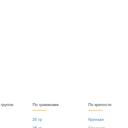
 группе
По граммовке
По крепости
20 гр
Крепкая
25 гр
Средняя