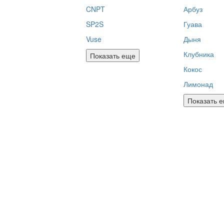
CNPT
Арбуз
SP2S
Гуава
Vuse
Дыня
Клубника
Показать еще
Кокос
Лимонад
Показать 