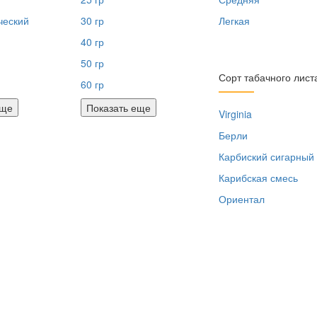
ческий
30 гр
Легкая
40 гр
50 гр
Сорт табачного лист
60 гр
еще
Показать еще
Virginia
Берли
Карбиский сигарный
Карибская смесь
Ориентал