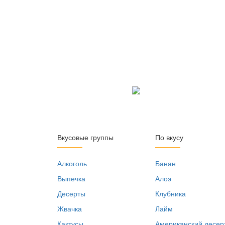
Вкусовые группы
По вкусу
Алкоголь
Банан
Выпечка
Алоэ
Десерты
Клубника
Жвачка
Лайм
Кактусы
Американский десер