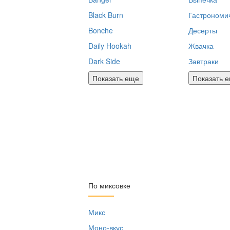
Black Burn
Гастрономи
Bonche
Десерты
Daily Hookah
Жвачка
Dark Side
Завтраки
Показать еще
Показать 
По миксовке
Микс
Моно-вкус