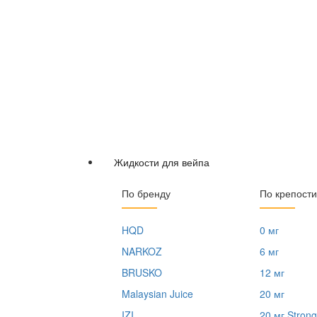
Жидкости для вейпа
По бренду
По крепости
HQD
0 мг
NARKOZ
6 мг
BRUSKO
12 мг
Malaysian Juice
20 мг
IZI
20 мг Strong