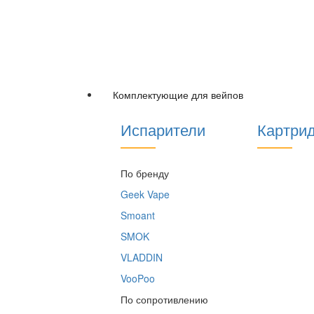
Комплектующие для вейпов
Испарители
Картри
По бренду
Geek Vape
Smoant
SMOK
VLADDIN
VooPoo
По сопротивлению