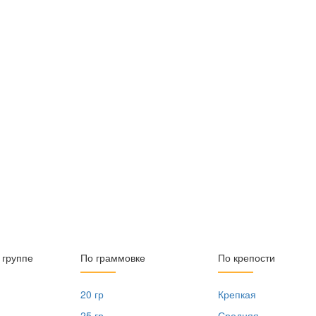
 группе
По граммовке
По крепости
20 гр
Крепкая
25 гр
Средняя