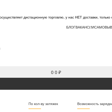
существляет дистационную торговлю, у нас НЕТ доставки, только 
БЛОГ
ВАКАНСИИ
САМОВЫВ
и
0
0 ₽
По кол-ву затяжек
Возможность зарядк