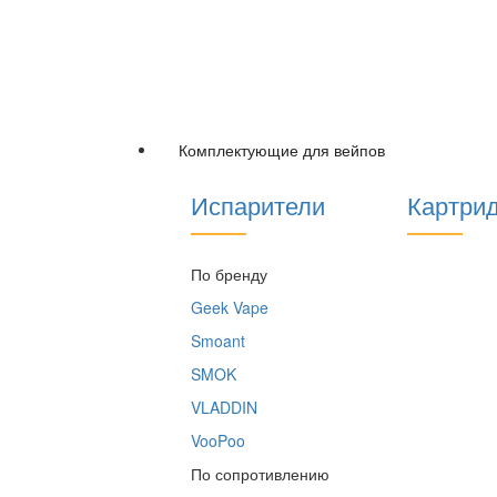
Комплектующие для вейпов
Испарители
Картри
По бренду
Geek Vape
Smoant
SMOK
VLADDIN
VooPoo
По сопротивлению