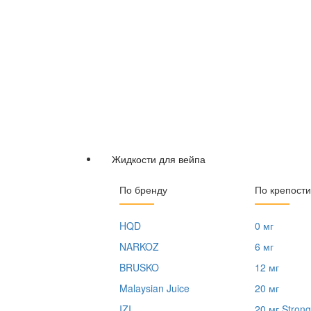
Жидкости для вейпа
По бренду
По крепости
HQD
0 мг
NARKOZ
6 мг
BRUSKO
12 мг
Malaysian Juice
20 мг
IZI
20 мг Strong