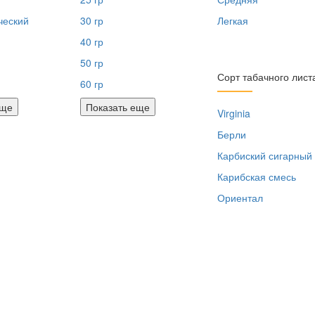
ческий
30 гр
Легкая
40 гр
50 гр
Сорт табачного лист
60 гр
еще
Показать еще
Virginia
Берли
Карбиский сигарный
Карибская смесь
Ориентал