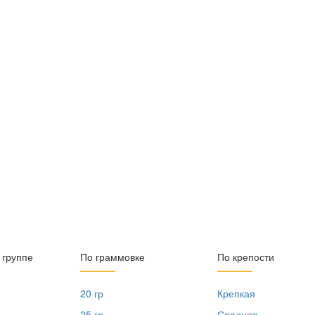
 группе
По граммовке
По крепости
20 гр
Крепкая
25 гр
Средняя