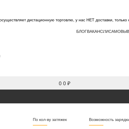
существляет дистационную торговлю, у нас НЕТ доставки, только 
БЛОГ
ВАКАНСИИ
САМОВЫВ
и
0
0 ₽
По кол-ву затяжек
Возможность зарядк