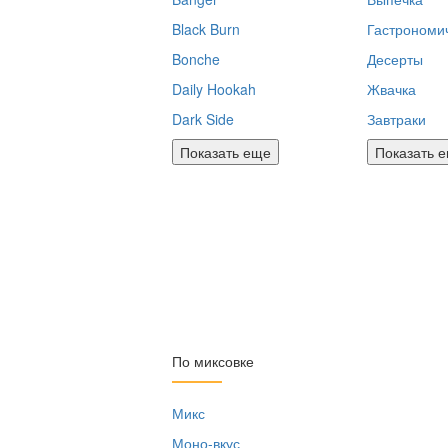
Black Burn
Гастрономи
Bonche
Десерты
Daily Hookah
Жвачка
Dark Side
Завтраки
Показать еще
Показать 
По миксовке
Микс
Моно-вкус