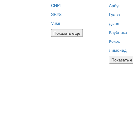
CNPT
Арбуз
SP2S
Гуава
Vuse
Дыня
Клубника
Показать еще
Кокос
Лимонад
Показать 