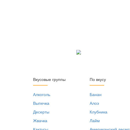
Вкусовые группы
По вкусу
Алкоголь
Банан
Выпечка
Алоэ
Десерты
Клубника
Жвачка
Лайм
Кактусы
Американский десер