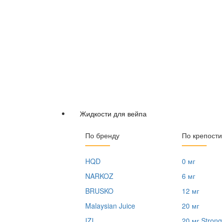
Жидкости для вейпа
По бренду
По крепости
HQD
0 мг
NARKOZ
6 мг
BRUSKO
12 мг
Malaysian Juice
20 мг
IZI
20 мг Strong