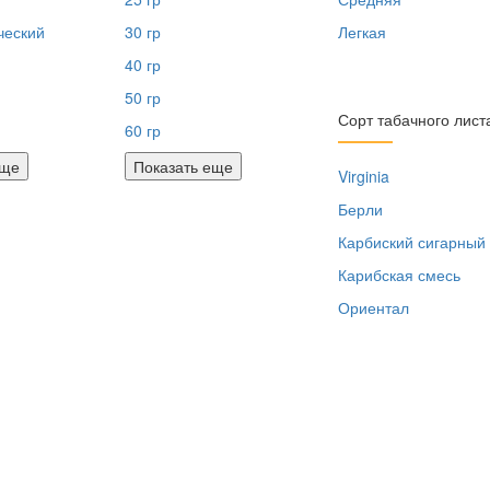
ческий
30 гр
Легкая
40 гр
50 гр
Сорт табачного лист
60 гр
еще
Показать еще
Virginia
Берли
Карбиский сигарный
Карибская смесь
Ориентал