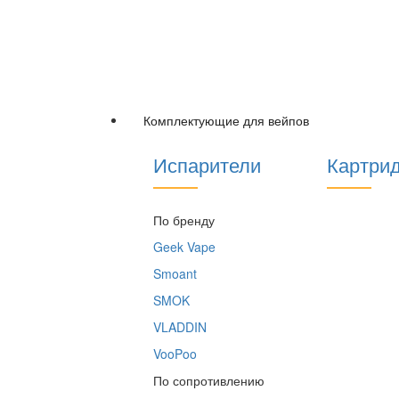
Комплектующие для вейпов
Испарители
Картри
По бренду
Geek Vape
Smoant
SMOK
VLADDIN
VooPoo
По сопротивлению