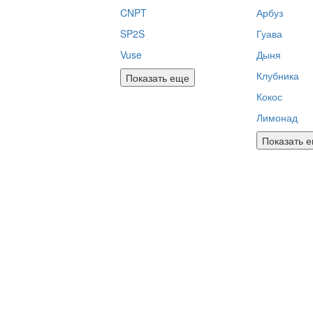
CNPT
Арбуз
SP2S
Гуава
Vuse
Дыня
Клубника
Показать еще
Кокос
Лимонад
Показать 