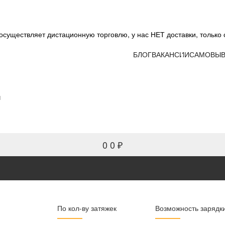
существляет дистационную торговлю, у нас НЕТ доставки, только 
БЛОГ
ВАКАНСИИ
САМОВЫВ
и
0
0 ₽
По кол-ву затяжек
Возможность зарядк