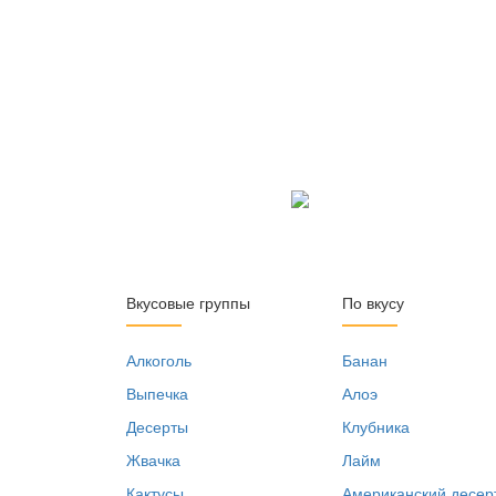
Вкусовые группы
По вкусу
Алкоголь
Банан
Выпечка
Алоэ
Десерты
Клубника
Жвачка
Лайм
Кактусы
Американский десер