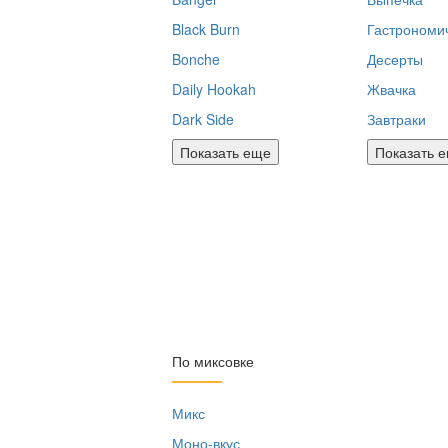
Black Burn
Гастрономи
Bonche
Десерты
Daily Hookah
Жвачка
Dark Side
Завтраки
Показать еще
Показать 
По миксовке
Микс
Моно-вкус