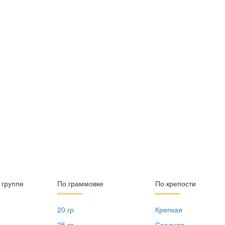
 группе
По граммовке
По крепости
20 гр
Крепкая
25 гр
Средняя